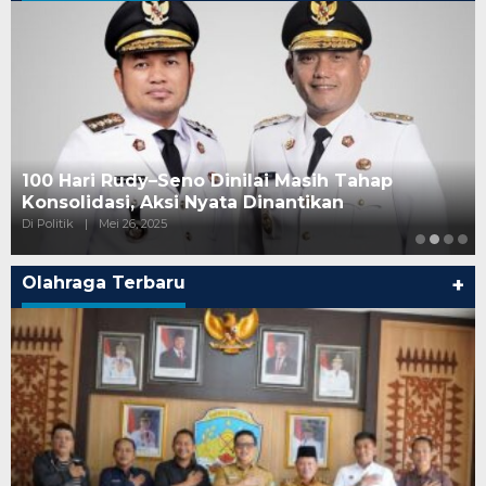
100 Hari Rudy–Seno Dinilai Masih Tahap
Konsolidasi, Aksi Nyata Dinantikan
Di Politik
|
Mei 26, 2025
Olahraga Terbaru
+