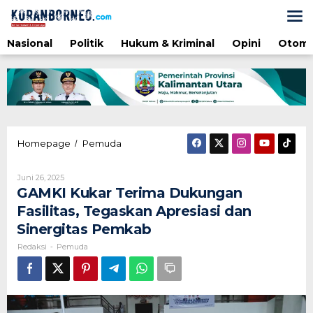
Lewati
ke
konten
Nasional
Politik
Hukum & Kriminal
Opini
Otomo
GAMKI
Homepage
Pemuda
/
Kukar
Terima
Oleh
Juni 26, 2025
Dukungan
Redaksi
GAMKI Kukar Terima Dukungan
Fasilitas,
Tegaskan
Fasilitas, Tegaskan Apresiasi dan
Apresiasi
Sinergitas Pemkab
dan
Sinergitas
Redaksi
Pemuda
-
Pemkab