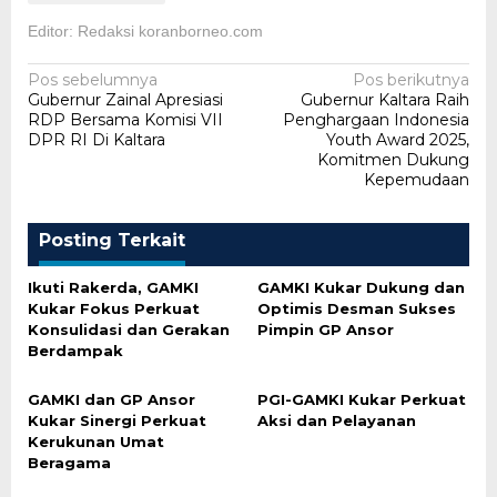
Editor: Redaksi koranborneo.com
Navigasi
Pos sebelumnya
Pos berikutnya
Gubernur Zainal Apresiasi
Gubernur Kaltara Raih
pos
RDP Bersama Komisi VII
Penghargaan Indonesia
DPR RI Di Kaltara
Youth Award 2025,
Komitmen Dukung
Kepemudaan
Posting Terkait
Ikuti Rakerda, GAMKI
GAMKI Kukar Dukung dan
Kukar Fokus Perkuat
Optimis Desman Sukses
Konsulidasi dan Gerakan
Pimpin GP Ansor
Berdampak
GAMKI dan GP Ansor
PGI-GAMKI Kukar Perkuat
Kukar Sinergi Perkuat
Aksi dan Pelayanan
Kerukunan Umat
Beragama