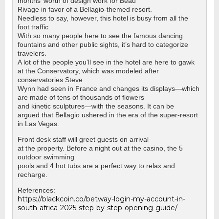
months’ worth of design work for Beau
Rivage in favor of a Bellagio-themed resort.
Needless to say, however, this hotel is busy from all the
foot traffic.
With so many people here to see the famous dancing
fountains and other public sights, it’s hard to categorize
travelers.
A lot of the people you’ll see in the hotel are here to gawk
at the Conservatory, which was modeled after
conservatories Steve
Wynn had seen in France and changes its displays—which
are made of tens of thousands of flowers
and kinetic sculptures—with the seasons. It can be
argued that Bellagio ushered in the era of the super-resort
in Las Vegas.
Front desk staff will greet guests on arrival
at the property. Before a night out at the casino, the 5
outdoor swimming
pools and 4 hot tubs are a perfect way to relax and
recharge.
References:
https://blackcoin.co/betway-login-my-account-in-
south-africa-2025-step-by-step-opening-guide/