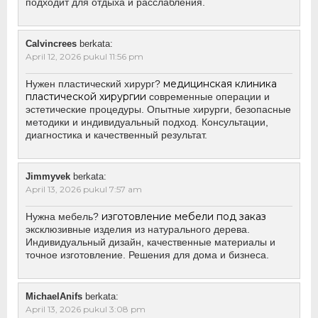
подходит для отдыха и расслабления.
Calvincrees
berkata:
April 12, 2026 pukul 11:56 pm
медицинская клиника
Нужен пластический хирург?
пластической хирургии
современные операции и
эстетические процедуры. Опытные хирурги, безопасные
методики и индивидуальный подход. Консультации,
диагностика и качественный результат.
Jimmyvek
berkata:
April 13, 2026 pukul 7:57 am
изготовление мебели под заказ
Нужна мебель?
эксклюзивные изделия из натурального дерева.
Индивидуальный дизайн, качественные материалы и
точное изготовление. Решения для дома и бизнеса.
MichaelAnifs
berkata:
April 13, 2026 pukul 3:08 pm