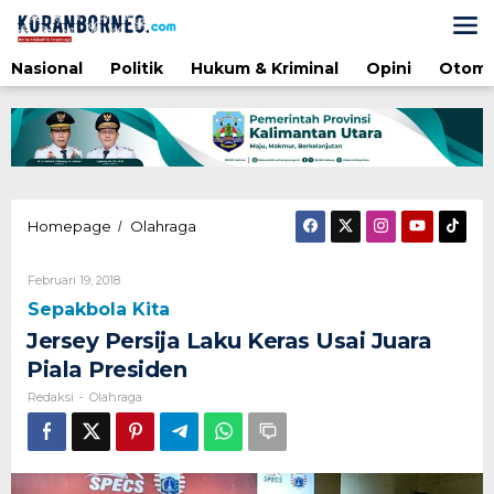
Lewati
ke
konten
Nasional
Politik
Hukum & Kriminal
Opini
Otomo
Jersey
Homepage
Olahraga
/
Persija
Laku
Oleh
Februari 19, 2018
Keras
Redaksi
Usai
Sepakbola Kita
Juara
Jersey Persija Laku Keras Usai Juara
Piala
Presiden
Piala Presiden
Redaksi
Olahraga
-