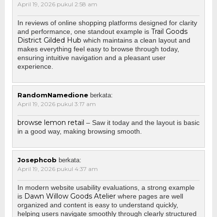
April 19, 2026 pukul 2:58 am
In reviews of online shopping platforms designed for clarity
Trail Goods
and performance, one standout example is
District Gilded Hub
which maintains a clean layout and
makes everything feel easy to browse through today,
ensuring intuitive navigation and a pleasant user
experience.
RandomNamedione
berkata:
April 19, 2026 pukul 3:17 am
browse lemon retail
– Saw it today and the layout is basic
in a good way, making browsing smooth.
Josephcob
berkata:
April 19, 2026 pukul 4:37 am
In modern website usability evaluations, a strong example
Dawn Willow Goods Atelier
is
where pages are well
organized and content is easy to understand quickly,
helping users navigate smoothly through clearly structured