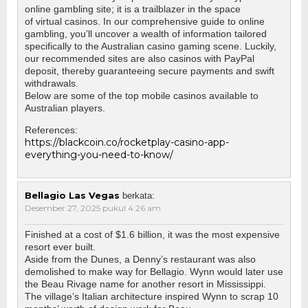
online gambling site; it is a trailblazer in the space
of virtual casinos. In our comprehensive guide to online
gambling, you’ll uncover a wealth of information tailored
specifically to the Australian casino gaming scene. Luckily,
our recommended sites are also casinos with PayPal
deposit, thereby guaranteeing secure payments and swift
withdrawals.
Below are some of the top mobile casinos available to
Australian players.
References:
https://blackcoin.co/rocketplay-casino-app-
everything-you-need-to-know/
Bellagio Las Vegas
berkata:
Desember 27, 2025 pukul 4:26 am
Finished at a cost of $1.6 billion, it was the most expensive
resort ever built.
Aside from the Dunes, a Denny’s restaurant was also
demolished to make way for Bellagio. Wynn would later use
the Beau Rivage name for another resort in Mississippi.
The village’s Italian architecture inspired Wynn to scrap 10