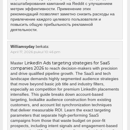
масштабирования кампаний на Reddit с улучшением
метрик эффективности. Применение этих
рекомендаций позволяет заметно снизить расходы на
привлечение каждого целевого пользователя и
повысить общую прибыльность рекламной
деятельности.
Williamsyday
berkata:
April 17, 2026 pukul 10:46 pm
LinkedIn Ads targeting strategies for SaaS
Master
companies 2026
to reach decision-makers with precision
and drive qualified pipeline growth. The SaaS and tech
landscape demands highly segmented audience strategies
that move beyond basic job title and industry filters,
especially as competition for premium LinkedIn placements
intensifies. This guide breaks down account-based
targeting, lookalike audience construction from existing
customers, and account list synchronization techniques
that deliver measurable ROI. Learn the exact targeting
parameters that separate high-performing SaaS
campaigns from those that waste budget on poor-fit
prospects, including intent signals and engagement-based