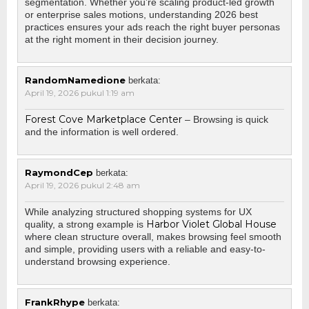
segmentation. Whether you’re scaling product-led growth
or enterprise sales motions, understanding 2026 best
practices ensures your ads reach the right buyer personas
at the right moment in their decision journey.
RandomNamedione
berkata:
April 19, 2026 pukul 1:19 am
Forest Cove Marketplace Center
– Browsing is quick
and the information is well ordered.
RaymondCep
berkata:
April 19, 2026 pukul 2:48 am
While analyzing structured shopping systems for UX
Harbor Violet Global House
quality, a strong example is
where clean structure overall, makes browsing feel smooth
and simple, providing users with a reliable and easy-to-
understand browsing experience.
FrankRhype
berkata: