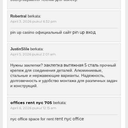
Robertral
berkata:
April 3, 2026 pukul 6:32 pm
pin up вход
pin up casino официальный сайт
JustinSlile
berkata:
April 5, 2026 pukul 2:01 am
заклепка вытяжная 5 сталь
Нужны заклепки?
прочный
крепеж для соединения деталей. Алюминиевые,
стальные и нержавеющие варианты. Надежность,
долговечность и удобство монтажа для различных задач
и конструкций.
offices rent nyc 705
berkata:
April 6, 2026 pukul 12:15 am
rent nyc office
nyc office space for rent