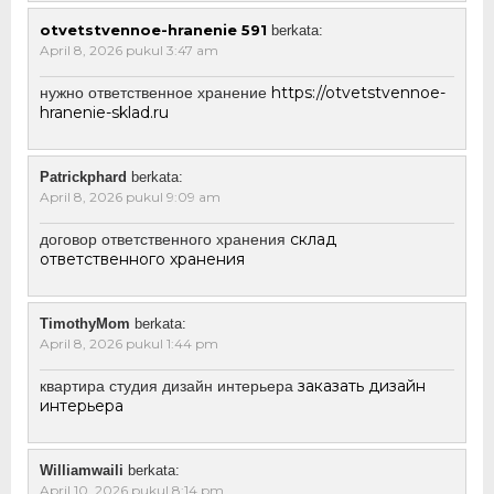
otvetstvennoe-hranenie 591
berkata:
April 8, 2026 pukul 3:47 am
https://otvetstvennoe-
нужно ответственное хранение
hranenie-sklad.ru
Patrickphard
berkata:
April 8, 2026 pukul 9:09 am
склад
договор ответственного хранения
ответственного хранения
TimothyMom
berkata:
April 8, 2026 pukul 1:44 pm
заказать дизайн
квартира студия дизайн интерьера
интерьера
Williamwaili
berkata:
April 10, 2026 pukul 8:14 pm