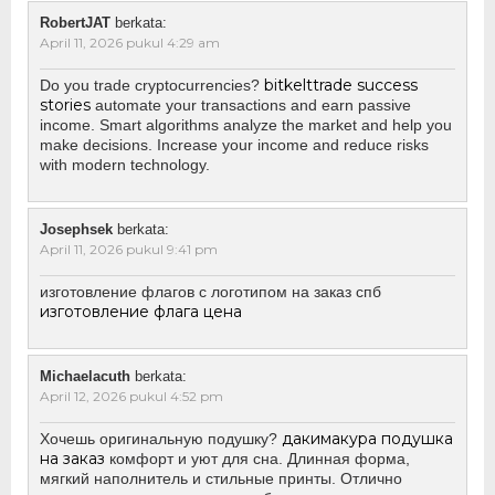
RobertJAT
berkata:
April 11, 2026 pukul 4:29 am
bitkelttrade success
Do you trade cryptocurrencies?
stories
automate your transactions and earn passive
income. Smart algorithms analyze the market and help you
make decisions. Increase your income and reduce risks
with modern technology.
Josephsek
berkata:
April 11, 2026 pukul 9:41 pm
изготовление флагов с логотипом на заказ спб
изготовление флага цена
Michaelacuth
berkata:
April 12, 2026 pukul 4:52 pm
дакимакура подушка
Хочешь оригинальную подушку?
на заказ
комфорт и уют для сна. Длинная форма,
мягкий наполнитель и стильные принты. Отлично