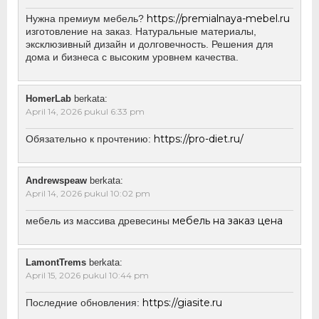
https://premialnaya-mebel.ru
Нужна премиум мебель?
изготовление на заказ. Натуральные материалы,
эксклюзивный дизайн и долговечность. Решения для
дома и бизнеса с высоким уровнем качества.
HomerLab
berkata:
April 14, 2026 pukul 6:33 pm
https://pro-diet.ru/
Обязательно к прочтению:
Andrewspeaw
berkata:
April 14, 2026 pukul 10:02 pm
мебель на заказ цена
мебель из массива древесины
LamontTrems
berkata:
April 15, 2026 pukul 10:44 pm
https://giasite.ru
Последние обновления: