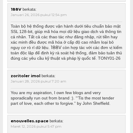
188V
berkata:
Januari 26, 2026 pukul 12:54 pm
Toàn bộ hệ thống được vận hành dưới tiêu chuẩn bảo mật
SSL 128-bit, giúp mã hóa mọi dữ liệu giao dịch và thông tin
cá nhân. Tất cả các thao tác như đăng nhập, rút tiền hay
xác minh đều được mã hóa ở cấp độ cao nhằm loại bỏ
188V
nguy cơ rò rỉ dữ liệu.
còn hợp tác với các đơn vị kiểm
toán độc lập để định kỳ rà soát hệ thống, đảm bảo tuân thủ
đúng các yêu cầu kỹ thuật và pháp lý quốc tế. TONY01-26
zoritoler imol
berkata:
Januari 28, 2026 pukul 7:20 am
You are my aspiration, I own few blogs and very
sporadically run out from brand :). “‘Tis the most tender
part of love, each other to forgive.” by John Sheffield.
enouvelles.space
berkata:
Maret 12, 2026 pukul 5:47 pm