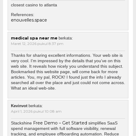
closest casino to atlanta
References:
enouvelles.space
medical spa near me
berkata:
Maret 12, 2026 pukul 8:37 pm
Thanks for sharing excellent informations. Your web site is
very cool. I’m impressed by the details that you’ve on this
web site. It reveals how nicely you understand this subject.
Bookmarked this website page, will come back for more
articles. You, my pal, ROCK! I found just the info I already
searched all over the place and just could not come across.
What an ideal web-site.
Kevinvot
berkata:
April 1, 2026 pukul 10:08 am
Free Demo – Get Started
Stackshine
simplifies SaaS
spend management with full software visibility, renewal
tracking, and employee offboarding automation. Reduce