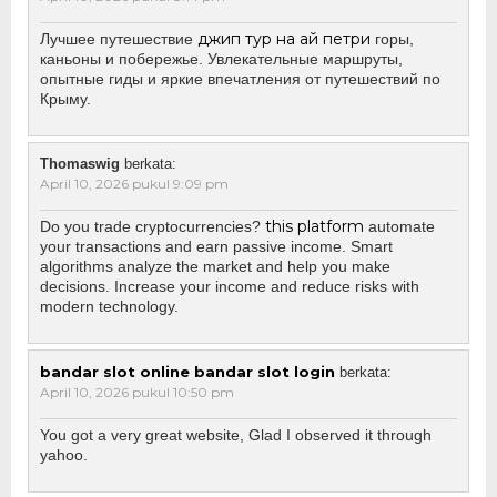
джип тур на ай петри
Лучшее путешествие
горы,
каньоны и побережье. Увлекательные маршруты,
опытные гиды и яркие впечатления от путешествий по
Крыму.
Thomaswig
berkata:
April 10, 2026 pukul 9:09 pm
this platform
Do you trade cryptocurrencies?
automate
your transactions and earn passive income. Smart
algorithms analyze the market and help you make
decisions. Increase your income and reduce risks with
modern technology.
bandar slot online bandar slot login
berkata:
April 10, 2026 pukul 10:50 pm
You got a very great website, Glad I observed it through
yahoo.