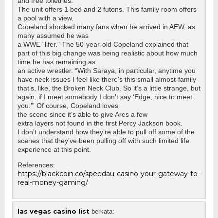
and free toiletries.
The unit offers 1 bed and 2 futons. This family room offers
a pool with a view.
Copeland shocked many fans when he arrived in AEW, as
many assumed he was
a WWE “lifer.” The 50-year-old Copeland explained that
part of this big change was being realistic about how much
time he has remaining as
an active wrestler. “With Saraya, in particular, anytime you
have neck issues I feel like there’s this small almost-family
that’s, like, the Broken Neck Club. So it’s a little strange, but
again, if I meet somebody I don’t say ‘Edge, nice to meet
you.’” Of course, Copeland loves
the scene since it’s able to give Ares a few
extra layers not found in the first Percy Jackson book.
I don’t understand how they’re able to pull off some of the
scenes that they’ve been pulling off with such limited life
experience at this point.
References:
https://blackcoin.co/speedau-casino-your-gateway-to-
real-money-gaming/
las vegas casino list
berkata: