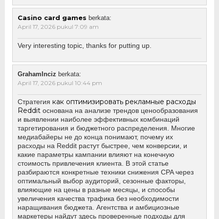
Casino card games
berkata:
April 17, 2026 pukul 7:09 am
Very interesting topic, thanks for putting up.
GrahamInciz
berkata:
April 17, 2026 pukul 10:44 pm
как оптимизировать рекламные расходы
Стратегия
Reddit
основана на анализе трендов ценообразования
и выявлении наиболее эффективных комбинаций
таргетирования и бюджетного распределения. Многие
медиабайеры не до конца понимают, почему их
расходы на Reddit растут быстрее, чем конверсии, и
какие параметры кампании влияют на конечную
стоимость привлечения клиента. В этой статье
разбираются конкретные техники снижения CPA через
оптимальный выбор аудиторий, сезонные факторы,
влияющие на цены в разные месяцы, и способы
увеличения качества трафика без необходимости
наращивания бюджета. Агентства и амбициозные
маркетеры найдут здесь проверенные подходы для