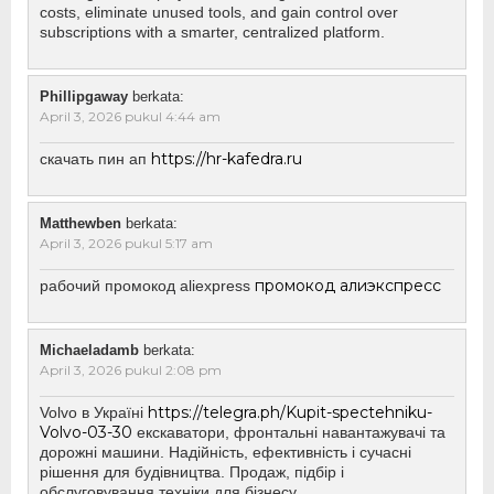
costs, eliminate unused tools, and gain control over
subscriptions with a smarter, centralized platform.
Phillipgaway
berkata:
April 3, 2026 pukul 4:44 am
https://hr-kafedra.ru
скачать пин ап
Matthewben
berkata:
April 3, 2026 pukul 5:17 am
промокод алиэкспресс
рабочий промокод aliexpress
Michaeladamb
berkata:
April 3, 2026 pukul 2:08 pm
https://telegra.ph/Kupit-spectehniku-
Volvo в Україні
Volvo-03-30
екскаватори, фронтальні навантажувачі та
дорожні машини. Надійність, ефективність і сучасні
рішення для будівництва. Продаж, підбір і
обслуговування техніки для бізнесу.