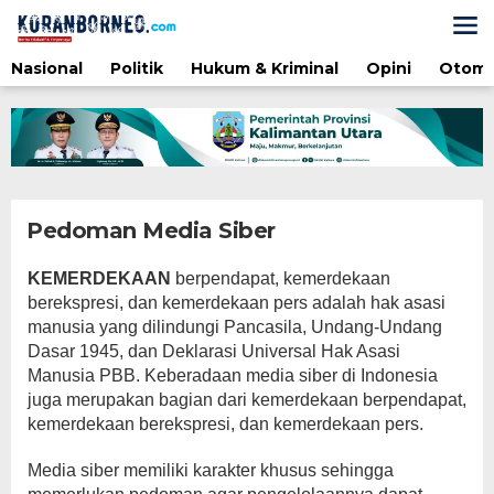
Lewati
ke
konten
Nasional
Politik
Hukum & Kriminal
Opini
Otomo
Pedoman Media Siber
|
Mei
KEMERDEKAAN
berpendapat, kemerdekaan
1,
berekspresi, dan kemerdekaan pers adalah hak asasi
2025
Oleh
manusia yang dilindungi Pancasila, Undang-Undang
Redaksi
Dasar 1945, dan Deklarasi Universal Hak Asasi
Manusia PBB. Keberadaan media siber di Indonesia
juga merupakan bagian dari kemerdekaan berpendapat,
kemerdekaan berekspresi, dan kemerdekaan pers.
Media siber memiliki karakter khusus sehingga