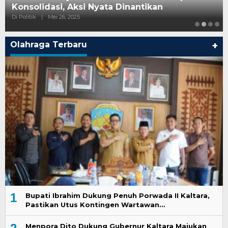
Konsolidasi, Aksi Nyata Dinantikan
Di Politik
|
Mei 26, 2025
Olahraga Terbaru
+
1
Bupati Ibrahim Dukung Penuh Porwada II Kaltara,
Pastikan Utus Kontingen Wartawan…
Menpora Dito Dukung Gubernur Kaltara Majukan