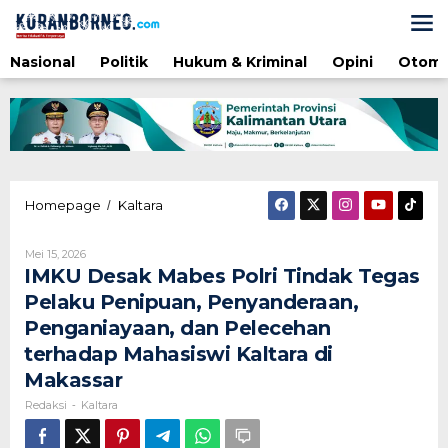
Lewati
ke
konten
Nasional
Politik
Hukum & Kriminal
Opini
Otomo
IMKU
Homepage
Kaltara
/
Desak
Mabes
Oleh
Mei 15, 2026
Polri
Redaksi
IMKU Desak Mabes Polri Tindak Tegas
Tindak
Tegas
Pelaku Penipuan, Penyanderaan,
Pelaku
Penganiayaan, dan Pelecehan
Penipuan,
Penyanderaan,
terhadap Mahasiswi Kaltara di
Penganiayaan,
Makassar
dan
Pelecehan
Redaksi
Kaltara
-
terhadap
Mahasiswi