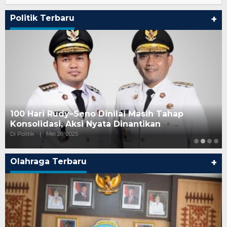
Politik Terbaru
+
100 Hari Rudy–Seno Dinilai Masih Tahap
Konsolidasi, Aksi Nyata Dinantikan
Di Politik
|
Mei 26, 2025
Olahraga Terbaru
+