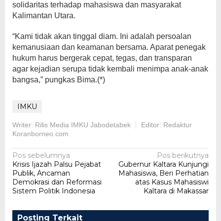
solidaritas terhadap mahasiswa dan masyarakat
Kalimantan Utara.
“Kami tidak akan tinggal diam. Ini adalah persoalan
kemanusiaan dan keamanan bersama. Aparat penegak
hukum harus bergerak cepat, tegas, dan transparan
agar kejadian serupa tidak kembali menimpa anak-anak
bangsa,” pungkas Bima.(*)
IMKU
Writer: Rilis Media IMKU Jabodetabek
Editor: Redaktur
Koranborneo.com
Navigasi
Pos sebelumnya
Pos berikutnya
Krisis Ijazah Palsu Pejabat
Gubernur Kaltara Kunjungi
pos
Publik, Ancaman
Mahasiswa, Beri Perhatian
Demokrasi dan Reformasi
atas Kasus Mahasiswi
Sistem Politik Indonesia
Kaltara di Makassar
Posting Terkait