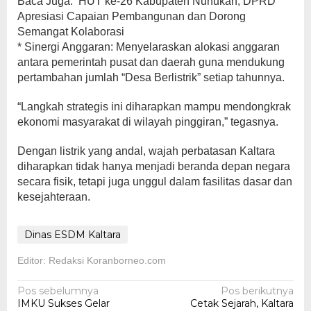
Baca Juga:
HUT ke-26 Kabupaten Nunukan, DPRD
Apresiasi Capaian Pembangunan dan Dorong
Semangat Kolaborasi
* Sinergi Anggaran: Menyelaraskan alokasi anggaran
antara pemerintah pusat dan daerah guna mendukung
pertambahan jumlah “Desa Berlistrik” setiap tahunnya.
“Langkah strategis ini diharapkan mampu mendongkrak
ekonomi masyarakat di wilayah pinggiran,” tegasnya.
Dengan listrik yang andal, wajah perbatasan Kaltara
diharapkan tidak hanya menjadi beranda depan negara
secara fisik, tetapi juga unggul dalam fasilitas dasar dan
kesejahteraan.
Dinas ESDM Kaltara
Editor: Redaksi Koranborneo.com
Navigasi
Pos sebelumnya
Pos berikutnya
IMKU Sukses Gelar
Cetak Sejarah, Kaltara