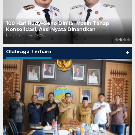
100 Hari Rudy–Seno Dinilai Masih Tahap
Konsolidasi, Aksi Nyata Dinantikan
Di Politik
|
Mei 26, 2025
Olahraga Terbaru
+