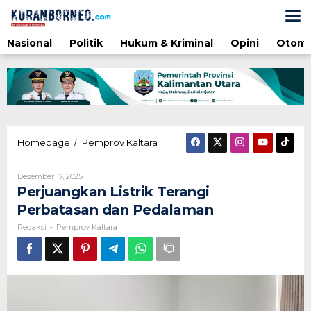
Lewati
ke
konten
Nasional
Politik
Hukum & Kriminal
Opini
Otomo
Perjuangkan
Homepage
Pemprov Kaltara
/
Listrik
Terangi
Oleh
Desember 17, 2025
Perbatasan
Redaksi
Perjuangkan Listrik Terangi
dan
Pedalaman
Perbatasan dan Pedalaman
Redaksi
Pemprov Kaltara
-