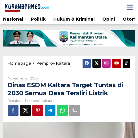
Lewati
ke
konten
Nasional
Politik
Hukum & Kriminal
Opini
Otomo
Dinas
Homepage
Pemprov Kaltara
/
ESDM
Kaltara
Oleh
November 21, 2025
Target
Redaksi
Dinas ESDM Kaltara Target Tuntas di
Tuntas
di
2030 Semua Desa Teraliri Listrik
2030
Redaksi
Pemprov Kaltara
-
Semua
Desa
Teraliri
Listrik