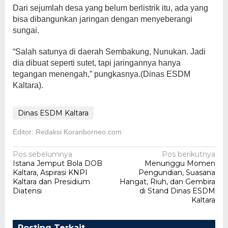
Dari sejumlah desa yang belum berlistrik itu, ada yang
bisa dibangunkan jaringan dengan menyeberangi
sungai.
“Salah satunya di daerah Sembakung, Nunukan. Jadi
dia dibuat seperti sutet, tapi jaringannya hanya
tegangan menengah,” pungkasnya.(Dinas ESDM
Kaltara).
Dinas ESDM Kaltara
Editor: Redaksi Koranborneo.com
Navigasi
Pos sebelumnya
Pos berikutnya
Istana Jemput Bola DOB
Menunggu Momen
pos
Kaltara, Aspirasi KNPI
Pengundian, Suasana
Kaltara dan Presidium
Hangat, Riuh, dan Gembira
Diatensi
di Stand Dinas ESDM
Kaltara
Posting Terkait