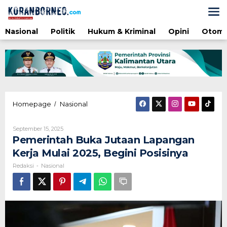
Lewati
ke
konten
Nasional
Politik
Hukum & Kriminal
Opini
Otomo
Pemerintah
Homepage
Nasional
/
Buka
Jutaan
Oleh
September 15, 2025
Lapangan
Redaksi
Pemerintah Buka Jutaan Lapangan
Kerja
Mulai
Kerja Mulai 2025, Begini Posisinya
2025,
Redaksi
Nasional
-
Begini
Posisinya