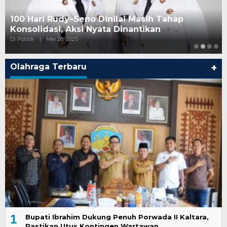
100 Hari Rudy–Seno Dinilai Masih Tahap
Konsolidasi, Aksi Nyata Dinantikan
Di Politik
|
Mei 26, 2025
Olahraga Terbaru
+
1
Bupati Ibrahim Dukung Penuh Porwada II Kaltara,
Pastikan Utus Kontingen Wartawan…