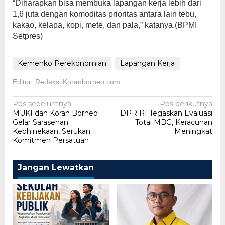
“Diharapkan bisa membuka lapangan kerja lebih dari
1,6 juta dengan komoditas prioritas antara lain tebu,
kakao, kelapa, kopi, mete, dan pala,” katanya.(BPMI
Setpres)
Kemenko Perekonomian
Lapangan Kerja
Editor: Redaksi Koranborneo.com
Navigasi
Pos sebelumnya
Pos berikutnya
MUKI dan Koran Borneo
DPR RI Tegaskan Evaluasi
pos
Gelar Sarasehan
Total MBG, Keracunan
Kebhinekaan, Serukan
Meningkat
Komitmen Persatuan
Jangan Lewatkan