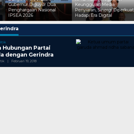
Gubernur Diguyur Dua
Keunggulan Media
Penghargaan Nasional
Penyiaran, Sinergi Diperkuat
IPSEA 2026
Hadapi Era Digital
erindra
itik
ia Hubungan Partai
a dengan Gerindra
Oleh
itik
|
Februari 19, 2018
Redaksi