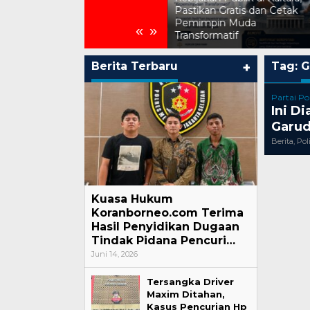
Sengketa Wanprestasi di
Pastikan Gratis dan Cetak
Pengadilan Negeri Jakarta
Pemimpin Muda
«
»
Utara
Transformatif
Berita Terbaru
+
Tag:
G
Partai Pol
Ini D
Garud
Berita
,
Pol
Kuasa Hukum
Koranborneo.com Terima
Hasil Penyidikan Dugaan
Tindak Pidana Pencuri…
Juni 14, 2026
Tersangka Driver
Maxim Ditahan,
Kasus Pencurian Hp