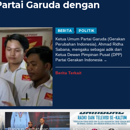
Partai Garuda dengan
,
BERITA
POLITIK
Ketua Umum Partai Garuda (Gerakan
Perubahan Indonesia), Ahmad Ridha
Sabana, mengaku sebagai adik dari
Ketua Dewan Pimpinan Pusat (DPP)
Partai Gerakan Indonesia
Berita Terkait
Sukseskan B50 dan Blok Masel
P Menangkan Duet
Kader Muda Golkar Jefri Gult
us Yasin
Ungkap Keberhasila…
ebruari 19, 2018
Di Nasional, Politik
|
Juli 17, 2026
Bangun Perbatasan,
KPID Kaltim Tegaskan