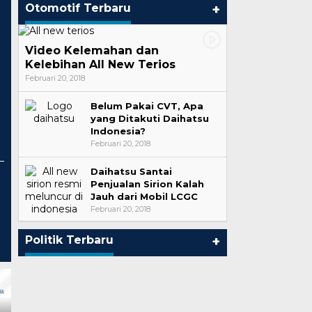
Otomotif Terbaru
+
Video Kelemahan dan
Kelebihan All New Terios
Februari 20, 2018
Belum Pakai CVT, Apa
yang Ditakuti Daihatsu
Indonesia?
Februari 20, 2018
Daihatsu Santai
Penjualan Sirion Kalah
a,
100 Hari Rudy–Seno Dinilai
Jauh dari Mobil LCGC
om
Masih Tahap Konsolidasi, Aksi
Februari 20, 2018
Nyata Dinantikan
Di Politik
|
Mei 26, 2025
Politik Terbaru
+
Sukseskan B50 dan Blok
Masela, Kader Muda Golkar
Mediator Non-Hakim
Jefri Gultom Ungkap
Berhasil Mendamaikan