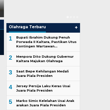
Ini Dia Hubu
Keberhasilan Menteri Bahlil
Sengketa Wanprestasi di
dan Sorot Serangan
Pengadilan Negeri Jakarta
dengan Geri
Tendensius
Utara
Di Berita, Politik
|
Olahraga Terbaru
+
1
Bupati Ibrahim Dukung Penuh
Porwada II Kaltara, Pastikan Utus
Kontingen Wartawan…
2
Menpora Dito Dukung Gubernur
Kaltara Majukan Olahraga
3
Saat Bepe Kehilangan Medali
Juara Piala Presiden
4
Jersey Persija Laku Keras Usai
Juara Piala Presiden
5
Marko Simic Kelelahan Usai Arak
arakan Juara Piala Presiden