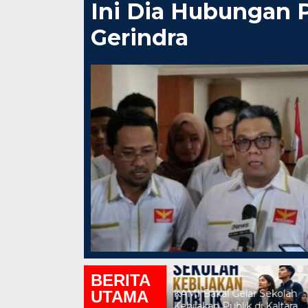
Ini Dia Hubungan 
Gerindra
Strategi PP
Ganjar dan G
Di Berita, Politik
|
F
BERITA
UTAMA
Mediator Non-Hakim
KAMI Bakal Gelar Sekolah
Berhasil Mendamaikan
Kebijakan Publik di Kaltara,