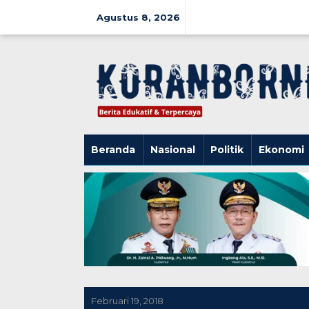
Lewati
ke
Agustus 8, 2026
konten
Beranda
Nasional
Politik
Ekonomi
Februari 19, 2018