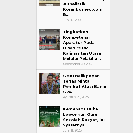
Jurnalistik
Koranborneo.com
B…
Juni 12, 2026
Tingkatkan
Kompetensi
Aparatur Pada
Dinas ESDM
Kalimantan Utara
Melalui Pelatiha…
September 30, 2025
GMKI Balikpapan
Tegas Minta
Pemkot Atasi Banjir
GPA
Agustus 29, 2025
Kemensos Buka
Lowongan Guru
Sekolah Rakyat, Ini
Syaratnya
Juni 11, 2025