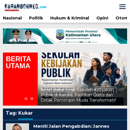
Lewati
ke
konten
Nasional
Politik
Hukum & Kriminal
Opini
Otomo
BERITA
UTAMA
ah Kebijakan
an Gratis dan
Bangun Perbatasan, Gubernur Diguyur
«
»
ransformatif
Dua Penghargaan Nasional IPSEA 2026
Tag:
Kukar
Meniti Jalan Pengabdian: Jannes