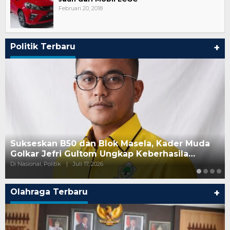
Februari 20, 2018
Politik Terbaru
+
100 Hari Rudy–Seno Dinilai Masih Tahap
Konsolidasi, Aksi Nyata Dinantikan
Di Politik
|
Mei 26, 2025
Olahraga Terbaru
+