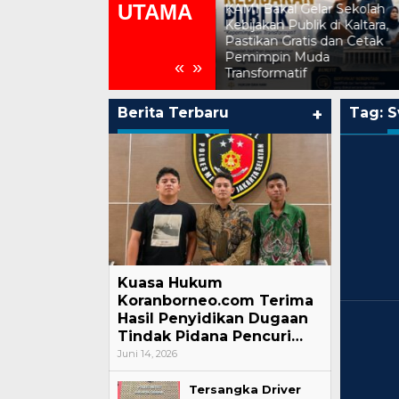
UTAMA
Mediator Non-Hakim
KAMI Bakal Gelar Sekolah
Berhasil Mendamaikan
Kebijakan Publik di Kaltara,
Sengketa Wanprestasi di
Pastikan Gratis dan Cetak
Pengadilan Negeri Jakarta
Pemimpin Muda
«
»
Utara
Transformatif
Berita Terbaru
+
Tag:
S
Kuasa Hukum
Koranborneo.com Terima
Hasil Penyidikan Dugaan
Tindak Pidana Pencuri…
Juni 14, 2026
Tersangka Driver