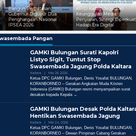
Bangun Perbatasan,
KPID Kaltim Tegaskan
Gubernur Diguyur Dua
Keunggulan Media
Penghargaan Nasional
Penyiaran, Sinergi Diperkuat
IPSEA 2026
Hadapi Era Digital
wasembada Pangan
GAMKI Bulungan Surati Kapolri
Listyo Sigit, Tuntut Stop
Swasembada Jagung Polda Kaltara
Oleh
Kaltara
|
Mei 26, 2026
Redaksi
Ketua DPC GAMKI Bulungan, Denis Yosafat BULUNGAN,
KORANBORNEO – Gerakan Angkatan Muda Kristen
Indonesia (GAMKI) Bulungan resmi menyampaikan surat
desakan kepada Kepala
GAMKI Bulungan Desak Polda Kaltar
Hentikan Swasembada Jagung
Oleh
Kaltara
|
Mei 24, 2026
Redaksi
Ketua DPC GAMKI Bulungan, Denis Yosafat BULUNGAN,
KORANBORNEO – Dewan Pimpinan Cabang Gerakan