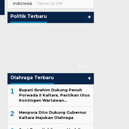
Kader Muda Golkar Jefri Gultom
Masih Tahap 
Februari 20, 2018
Ungkap Keberhasila…
Nyata Dinant
Di Nasional, Politik
|
Juli 17, 2026
Di Politik
|
Mei 26,
Politik Terbaru
+
Olahraga Terbaru
+
1
Bupati Ibrahim Dukung Penuh
Porwada II Kaltara, Pastikan Utus
Kontingen Wartawan…
2
Menpora Dito Dukung Gubernur
Kaltara Majukan Olahraga