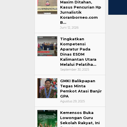
Maxim Ditahan,
Kasus Pencurian Hp
Jurnalistik
Koranborneo.com
B…
Juni 12, 2026
Tingkatkan
Kompetensi
Aparatur Pada
Dinas ESDM
Kalimantan Utara
Melalui Pelatiha…
September 30, 2025
GMKI Balikpapan
Tegas Minta
Pemkot Atasi Banjir
GPA
Agustus 29, 2025
Kemensos Buka
Lowongan Guru
Sekolah Rakyat, Ini