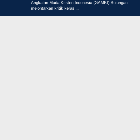
Angkatan Muda Kristen Indonesia (GAMKI) Bulungan
Strategi PPP Menangkan Duet
melontarkan kritik keras
Ganjar dan Gus Yasin
Di Berita, Politik
|
Februari 19, 2018