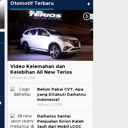
Masela, Kader Muda Golkar
Mediator Non-Hakim
Otomotif Terbaru
+
Jefri Gultom Ungkap
Berhasil Mendamaikan
Keberhasilan Menteri Bahlil
Sengketa Wanprestasi di
dan Sorot Serangan
Pengadilan Negeri Jakarta
Tendensius
Utara
Video Kelemahan dan
Kelebihan All New Terios
Februari 20, 2018
Belum Pakai CVT, Apa
yang Ditakuti Daihatsu
Indonesia?
a
Februari 20, 2018
Daihatsu Santai
Penjualan Sirion Kalah
Sukseskan B50 dan Blok Masela,
100 Hari Rud
Jauh dari Mobil LCGC