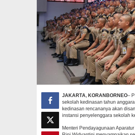
Strategi PPP
Ganjar dan G
Di Berita, Politik
|
F
JAKARTA, KORANBORNEO
– P
sekolah kedinasan tahun anggara
kedinasan rencananya akan disam
instansi penyelenggara sekolah 
Menteri Pendayagunaan Aparatur
Rini Widyantini menyampaikan se