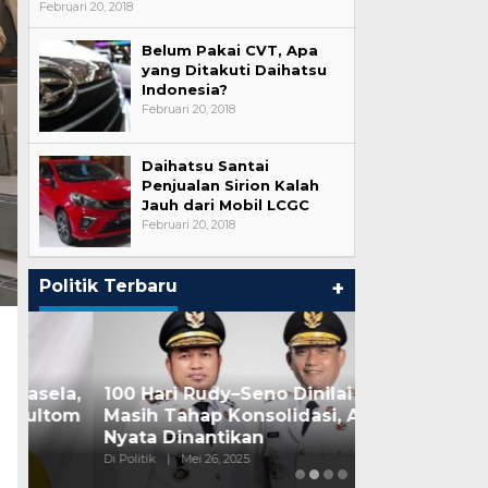
Februari 20, 2018
Belum Pakai CVT, Apa
yang Ditakuti Daihatsu
Indonesia?
Februari 20, 2018
Daihatsu Santai
Penjualan Sirion Kalah
Jauh dari Mobil LCGC
Februari 20, 2018
Politik Terbaru
+
a,
100 Hari Rudy–Seno Dinilai
om
Masih Tahap Konsolidasi, Aksi
Ini Dia Hubu
Nyata Dinantikan
dengan Geri
Di Politik
|
Mei 26, 2025
Di Berita, Politik
|