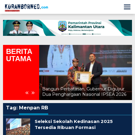
Lewati
ke
konten
BERITA
UTAMA
ah Kebijakan
an Gratis dan
Bangun Perbatasan, Gubernur Diguyur
«
»
ransformatif
Dua Penghargaan Nasional IPSEA 2026
Tag:
Menpan RB
Seleksi Sekolah Kedinasan 2025
Tersedia Ribuan Formasi