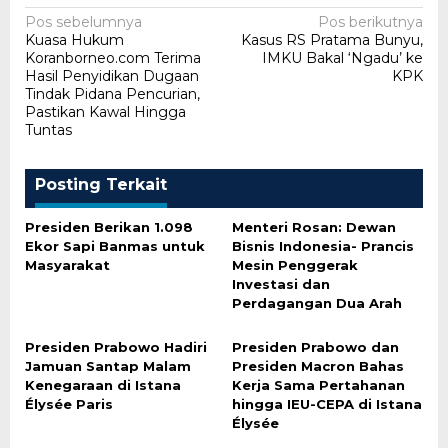
Navigasi
Pos sebelumnya
Pos berikutnya
Kuasa Hukum
Kasus RS Pratama Bunyu,
pos
Koranborneo.com Terima
IMKU Bakal ‘Ngadu’ ke
Hasil Penyidikan Dugaan
KPK
Tindak Pidana Pencurian,
Pastikan Kawal Hingga
Tuntas
Posting Terkait
Presiden Berikan 1.098
Menteri Rosan: Dewan
Ekor Sapi Banmas untuk
Bisnis Indonesia- Prancis
Masyarakat
Mesin Penggerak
Investasi dan
Perdagangan Dua Arah
Presiden Prabowo Hadiri
Presiden Prabowo dan
Jamuan Santap Malam
Presiden Macron Bahas
Kenegaraan di Istana
Kerja Sama Pertahanan
Élysée Paris
hingga IEU-CEPA di Istana
Élysée