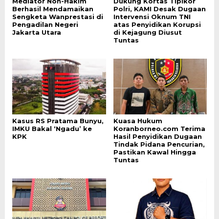
Mediator Non-Hakim
Dukung Kortas Tipikor
Berhasil Mendamaikan
Polri, KAMI Desak Dugaan
Sengketa Wanprestasi di
Intervensi Oknum TNI
Pengadilan Negeri
atas Penyidikan Korupsi
Jakarta Utara
di Kejagung Diusut
Tuntas
Kasus RS Pratama Bunyu,
Kuasa Hukum
IMKU Bakal ‘Ngadu’ ke
Koranborneo.com Terima
KPK
Hasil Penyidikan Dugaan
Tindak Pidana Pencurian,
Pastikan Kawal Hingga
Tuntas