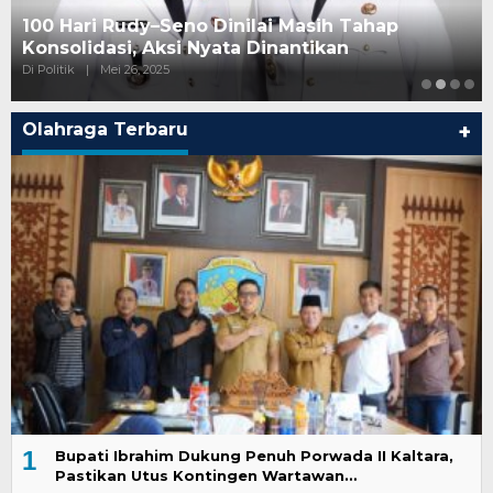
100 Hari Rudy–Seno Dinilai Masih Tahap
Konsolidasi, Aksi Nyata Dinantikan
Di Politik
|
Mei 26, 2025
Olahraga Terbaru
+
1
Bupati Ibrahim Dukung Penuh Porwada II Kaltara,
Pastikan Utus Kontingen Wartawan…