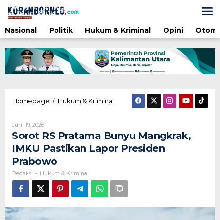
Lewati
ke
konten
Nasional
Politik
Hukum & Kriminal
Opini
Otomo
Sorot
Homepage
Hukum & Kriminal
/
RS
Pratama
Oleh
Juni 19, 2026
Bunyu
Redaksi
Sorot RS Pratama Bunyu Mangkrak,
Mangkrak,
IMKU
IMKU Pastikan Lapor Presiden
Pastikan
Prabowo
Lapor
Presiden
Redaksi
Hukum & Kriminal
-
Prabowo