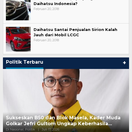
Daihatsu Indonesia?
Februari 20, 2018
Daihatsu Santai Penjualan Sirion Kalah
Jauh dari Mobil LCGC
Februari 20, 2018
Politik Terbaru
+
100 Hari Rudy–Seno Dinilai Masih Tahap
Konsolidasi, Aksi Nyata Dinantikan
Di Politik
|
Mei 26, 2025