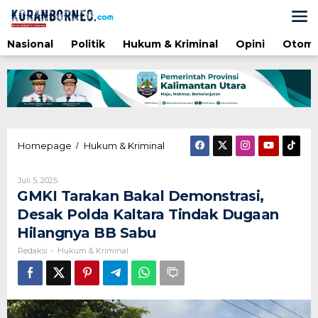
Lewati
ke
konten
Nasional
Politik
Hukum & Kriminal
Opini
Otomo
GMKI
Homepage
Hukum & Kriminal
/
Tarakan
Bakal
Oleh
Juli 5, 2025
Demonstrasi,
Redaksi
GMKI Tarakan Bakal Demonstrasi,
Desak
Polda
Desak Polda Kaltara Tindak Dugaan
Kaltara
Hilangnya BB Sabu
Tindak
Dugaan
Redaksi
Hukum & Kriminal
-
Hilangnya
BB
Sabu