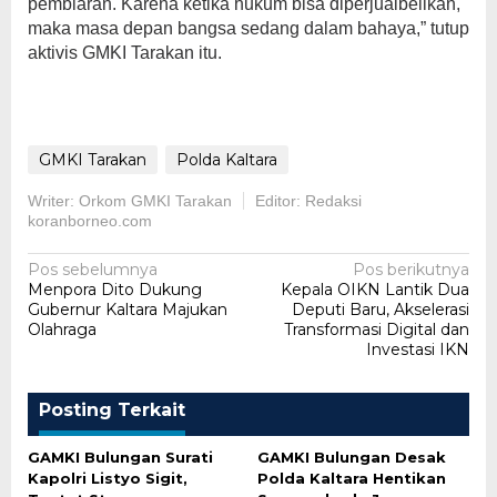
pembiaran. Karena ketika hukum bisa diperjualbelikan,
maka masa depan bangsa sedang dalam bahaya,” tutup
aktivis GMKI Tarakan itu.
GMKI Tarakan
Polda Kaltara
Writer: Orkom GMKI Tarakan
Editor: Redaksi
koranborneo.com
Navigasi
Pos sebelumnya
Pos berikutnya
Menpora Dito Dukung
Kepala OIKN Lantik Dua
pos
Gubernur Kaltara Majukan
Deputi Baru, Akselerasi
Olahraga
Transformasi Digital dan
Investasi IKN
Posting Terkait
GAMKI Bulungan Surati
GAMKI Bulungan Desak
Kapolri Listyo Sigit,
Polda Kaltara Hentikan