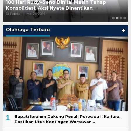
100 Hari Rudy–Seno Dinilai Masih Tahap
Konsolidasi, Aksi Nyata Dinantikan
Di Politik
|
Mei 26, 2025
Olahraga Terbaru
+
1
Bupati Ibrahim Dukung Penuh Porwada II Kaltara,
Pastikan Utus Kontingen Wartawan…