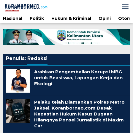
Lewati
ke
konten
Nasional
Politik
Hukum & Kriminal
Opini
Otomo
Penulis:
Redaksi
Arahkan Pengembalian Korupsi MBG
untuk Beasiswa, Lapangan Kerja dan
Ekologi
Pelaku telah Diamankan Polres Metro
Jaksel, Koranborneo.com Desak
Kepastian Hukum Kasus Dugaan
Hilangnya Ponsel Jurnalistik di Maxim
Car