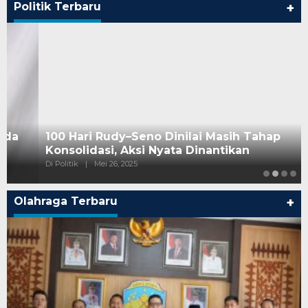
Politik Terbaru
+
100 Hari Rudy–Seno Dinilai Masih Tahap
Konsolidasi, Aksi Nyata Dinantikan
Di Politik
|
Mei 26, 2025
Olahraga Terbaru
+