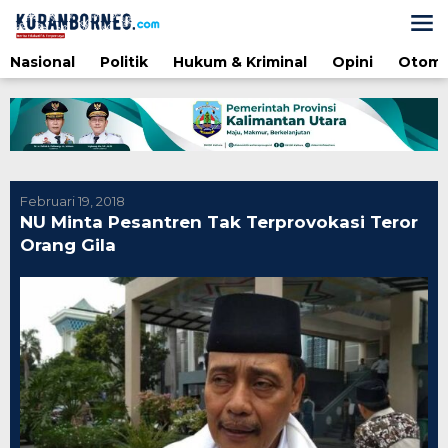
Lewati
ke
konten
Nasional
Politik
Hukum & Kriminal
Opini
Otomo
Februari 19, 2018
NU Minta Pesantren Tak Terprovokasi Teror
Orang Gila