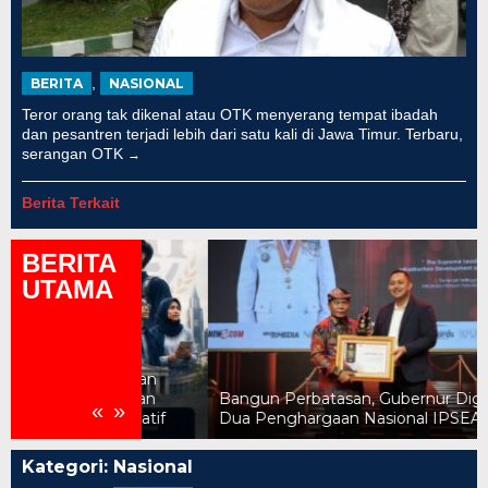
,
BERITA
NASIONAL
Teror orang tak dikenal atau OTK menyerang tempat ibadah
dan pesantren terjadi lebih dari satu kali di Jawa Timur. Terbaru,
serangan OTK
Berita Terkait
BERITA
UTAMA
ah Kebijakan
an Gratis dan
Bangun Perbatasan, Gubernur Diguyur
«
»
ransformatif
Dua Penghargaan Nasional IPSEA 2026
Kategori:
Nasional