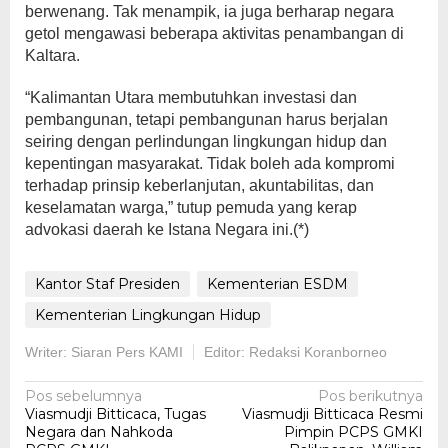
berwenang. Tak menampik, ia juga berharap negara
getol mengawasi beberapa aktivitas penambangan di
Kaltara.
“Kalimantan Utara membutuhkan investasi dan
pembangunan, tetapi pembangunan harus berjalan
seiring dengan perlindungan lingkungan hidup dan
kepentingan masyarakat. Tidak boleh ada kompromi
terhadap prinsip keberlanjutan, akuntabilitas, dan
keselamatan warga,” tutup pemuda yang kerap
advokasi daerah ke Istana Negara ini.(*)
Kantor Staf Presiden
Kementerian ESDM
Kementerian Lingkungan Hidup
Writer: Siaran Pers KAMI
Editor: Redaksi Koranborneo
Navigasi
Pos sebelumnya
Pos berikutnya
Viasmudji Bitticaca, Tugas
Viasmudji Bitticaca Resmi
pos
Negara dan Nahkoda
Pimpin PCPS GMKI