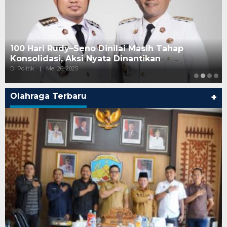
100 Hari Rudy–Seno Dinilai Masih Tahap
Konsolidasi, Aksi Nyata Dinantikan
Di Politik
|
Mei 26, 2025
Olahraga Terbaru
+