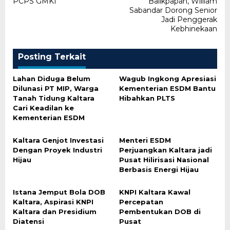
PCPS GMKI
Balikpapan, William
Sabandar Dorong Senior
Jadi Penggerak
Kebhinekaan
Posting Terkait
Lahan Diduga Belum
Wagub Ingkong Apresiasi
Dilunasi PT MIP, Warga
Kementerian ESDM Bantu
Tanah Tidung Kaltara
Hibahkan PLTS
Cari Keadilan ke
Kementerian ESDM
Kaltara Genjot Investasi
Menteri ESDM
Dengan Proyek Industri
Perjuangkan Kaltara jadi
Hijau
Pusat Hilirisasi Nasional
Berbasis Energi Hijau
Istana Jemput Bola DOB
KNPI Kaltara Kawal
Kaltara, Aspirasi KNPI
Percepatan
Kaltara dan Presidium
Pembentukan DOB di
Diatensi
Pusat