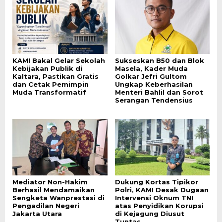
KAMI Bakal Gelar Sekolah
Sukseskan B50 dan Blok
Kebijakan Publik di
Masela, Kader Muda
Kaltara, Pastikan Gratis
Golkar Jefri Gultom
dan Cetak Pemimpin
Ungkap Keberhasilan
Muda Transformatif
Menteri Bahlil dan Sorot
Serangan Tendensius
Mediator Non-Hakim
Dukung Kortas Tipikor
Berhasil Mendamaikan
Polri, KAMI Desak Dugaan
Sengketa Wanprestasi di
Intervensi Oknum TNI
Pengadilan Negeri
atas Penyidikan Korupsi
Jakarta Utara
di Kejagung Diusut
Tuntas