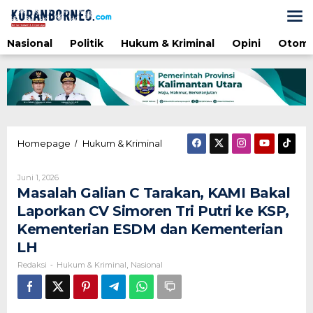
Lewati
ke
konten
Nasional
Politik
Hukum & Kriminal
Opini
Otomo
Masalah
Homepage
Hukum & Kriminal
/
Galian
C
Oleh
Juni 1, 2026
Tarakan,
Redaksi
Masalah Galian C Tarakan, KAMI Bakal
KAMI
Bakal
Laporkan CV Simoren Tri Putri ke KSP,
Laporkan
Kementerian ESDM dan Kementerian
CV
Simoren
LH
Tri
Redaksi
Hukum & Kriminal
Nasional
-
,
Putri
ke
KSP,
Kementerian